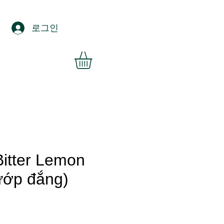
로그인
Bitter Lemon
ướp đắng)