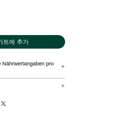
카트에 추가
he Nährwertangaben pro
J/100 kcal
 Fettsäuren: 0,6g
9,3g
,3g