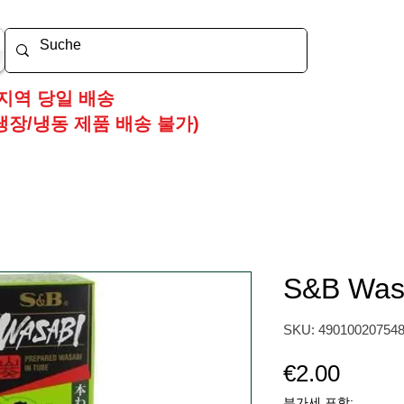
지역 당일 배송
냉장/냉동 제품 배송 불가)
S&B Wasa
SKU: 49010020754
가
€2.00
격
부가세 포함: