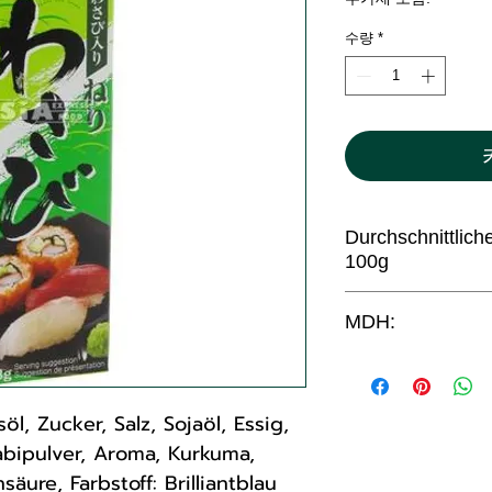
수량
*
Durchschnittlic
100g
Brennwert: 418 k
MDH:
Fett: 7,6g
davon gesättigte
06.05.2025
Kohlenhydrate: 
l, Zucker, Salz, Sojaöl, Essig,
davon Zucker: 3
abipulver, Aroma, Kurkuma,
Eiweiß: 4,4g
ure, Farbstoff: Brilliantblau
Salz: 4,4g