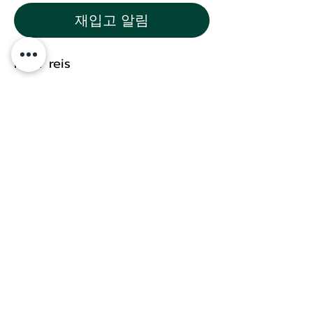
재입고 알림
roter reis
Durchschnittliche
Nährwertangaben pro 100g
t 3,4g
Kohlenhydrate 71g
-davon Zucker 1,0g
Eweiß 9,0g
Salz 0g
Allerbroken 2 30419 Hannover
asiaz123.info@gmail.com