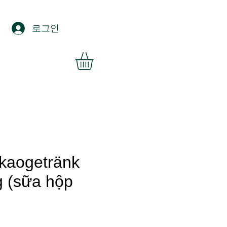
로그인
akaogetränk
g (sữa hộp