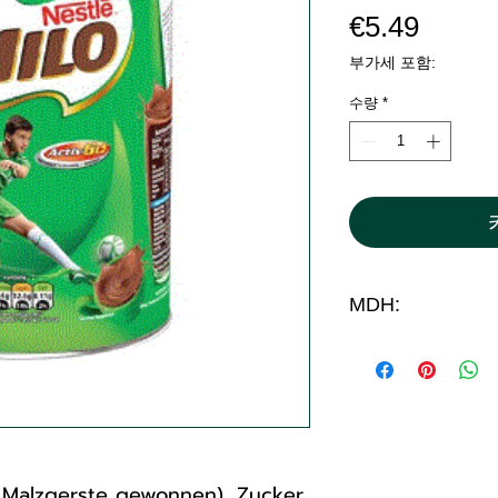
가
€5.49
격
부가세 포함:
수량
*
MDH:
2027
alzgerste gewonnen), Zucker,