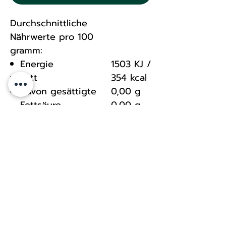
Durchschnittliche
Nährwerte pro 100
gramm:
Energie
1503 KJ /
Fett
354 kcal
Davon gesättigte
0,00 g
Fettsäure
0,00 g
Kohlenhydrate
87,00 g
Davon Zucker
2,00 g
Eiweiß
1,40 g
Salz
1,40 g