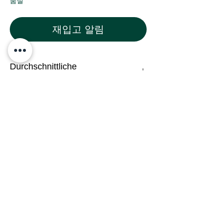
품절
재입고 알림
Durchschnittliche
Nährwertangaben pro 100g
Energie 406kJ/96kcal
MDH:
Fett 1,8g/ davon gesättigte
Fettsäuren 0,0g
19.11.2025
Kohlenhydrate 0,0/davon Zucker
0,0g
Eiweiß 20g
Salz 1,18g
Allerbroken 2 30419 Hannover