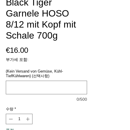
Black Tiger
Garnele HOSO
8/12 mit Kopf mit
Schale 700g
가
€16.00
격
부가세 포함:
(Kein Versand von Gemüse, Kühl-
TiefKühlwaren) (선택사항)
0/500
수량
*