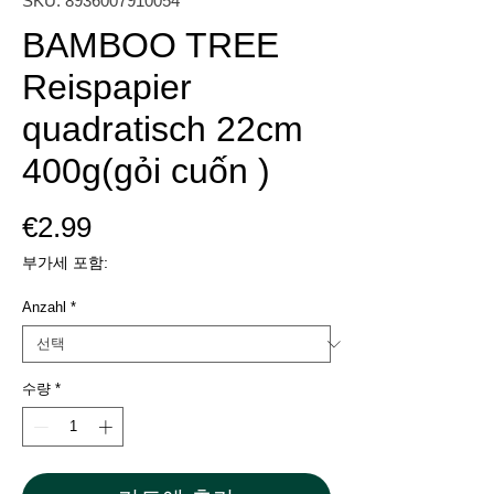
SKU: 8936007910054
BAMBOO TREE
Reispapier
quadratisch 22cm
400g(gỏi cuốn )
가
€2.99
격
부가세 포함:
Anzahl
*
수량
*