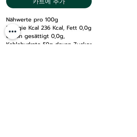
카트에 추가
Nähwerte pro 100g
Energie Kcal 236 Kcal, Fett 0,0g
davon gesättigt 0,0g,
Kohlehydrate 59g davon Zucker
1,0g
Eiweiss 0,0g, Salz 0,26g
für Sommerrolle
Allerbroken 2 30419 Hannover