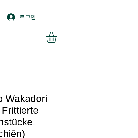
로그인
o Wakadori
Frittierte
stücke,
chiên)