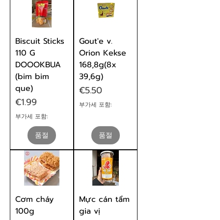
Biscuit Sticks
Gout'e v.
110 G
Orion Kekse
DOOOKBUA
168,8g(8x
(bim bim
39,6g)
que)
가격
€5.50
가격
€1.99
부가세 포함:
부가세 포함:
품절
품절
Cơm cháy
Mực cán tẩm
100g
gia vị