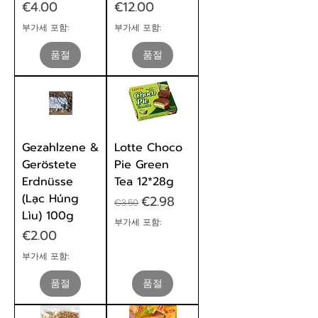
가격
가격
€4.00
€12.00
부가세 포함:
부가세 포함:
품절
품절
Gezahlzene &
Lotte Choco
Geröstete
Pie Green
Erdnüsse
Tea 12*28g
(Lạc Húng
일반가
할인가
€2.98
€3.50
Lìu) 100g
부가세 포함:
가격
€2.00
부가세 포함:
품절
품절