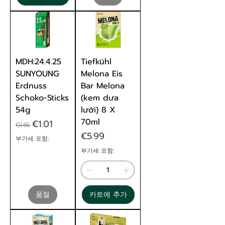
MDH:24.4.25
Tiefkühl
SUNYOUNG
Melona Eis
Erdnuss
Bar Melona
Schoko-Sticks
(kem dưa
54g
lưới) 8 X
70ml
일반가
할인가
€1.01
€1.69
가격
€5.99
부가세 포함:
부가세 포함:
품절
카트에 추가