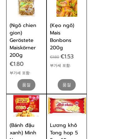
(Ngô chien
(Kẹo ngô)
gion)
Mais
Geröstete
Bonbons
Maiskörner
200g
200g
일반가
할인가
€1.53
€1.80
가격
€1.80
부가세 포함:
부가세 포함:
품절
품절
(Bánh đậu
Lương khô
xanh) Minh
Tong hop 5