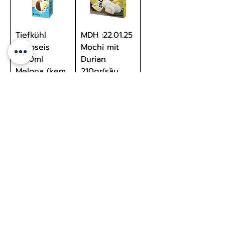
Tiefkühl
MDH :22.01.25
Kokoseis
Mochi mit
8*70ml
Durian
Melona (kem
210gr(sầu
dừa
riêng)
가격
일반가
할인가
€5.99
€2.39
€2.99
부가세 포함:
부가세 포함:
카트에 추가
품절
Mochi mit
MDH:20.2.25