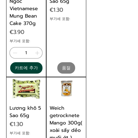
Ngoc
Sao 65g
Vietnamese
가격
€1.30
Mung Bean
부가세 포함:
Cake 370g
가격
€3.90
부가세 포함:
카트에 추가
품절
Lương khô 5
Weich
Sao 65g
getrocknete
Mango 300g(
가격
€1.30
xoài sấy dẻo
부가세 포함:
muối ớt )