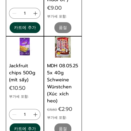
가격
€9.00
부가세 포함:
카트에 추가
품절
Jackfruit
MDH 08.05.25
chips 500g
5x 40g
(mít sấy)
Schweine
Würstchen
가격
€10.50
(Xúc xích
부가세 포함:
heo)
일반가
할인가
€2.90
€5.80
부가세 포함:
카트에 추가
품절