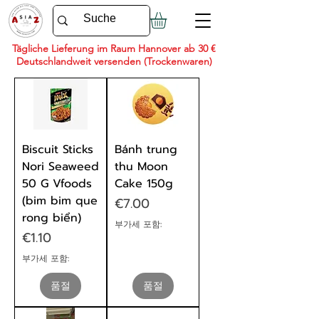
Tägliche Lieferung im Raum Hannover ab 30 €
Deutschlandweit versenden (Trockenwaren)
Biscuit Sticks
Bánh trung
Nori Seaweed
thu Moon
50 G Vfoods
Cake 150g
(bim bim que
가격
€7.00
rong biển)
부가세 포함:
가격
€1.10
부가세 포함:
품절
품절