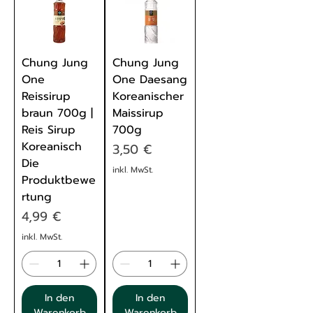
Chung Jung
Chung Jung
One
One Daesang
Reissirup
Koreanischer
braun 700g |
Maissirup
Reis Sirup
700g
Koreanisch
Preis
3,50 €
Die
inkl. MwSt.
Produktbewe
rtung
Preis
4,99 €
inkl. MwSt.
In den
In den
Warenkorb
Warenkorb