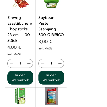
Einweg
Soybean
Essstäbchen/
Paste
Chopsticks
Ssamjang
23 cm - 100
500 G BIBIGO
Stück
Preis
3,00 €
Preis
4,00 €
inkl. MwSt.
inkl. MwSt.
In den
In den
Warenkorb
Warenkorb