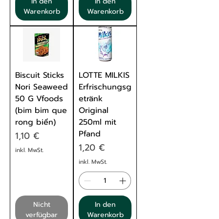
In den
In den
Warenkorb
Warenkorb
Biscuit Sticks
LOTTE MILKIS
Nori Seaweed
Erfrischungsg
50 G Vfoods
etränk
(bim bim que
Original
rong biển)
250ml mit
Pfand
Preis
1,10 €
Preis
1,20 €
inkl. MwSt.
inkl. MwSt.
Nicht
In den
verfügbar
Warenkorb