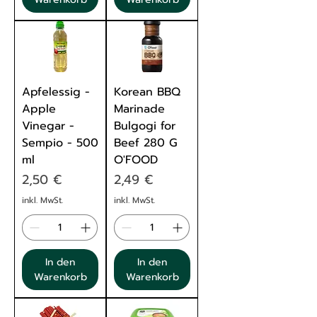
Apfelessig -
Korean BBQ
Apple
Marinade
Vinegar -
Bulgogi for
Sempio - 500
Beef 280 G
ml
O'FOOD
Preis
Preis
2,50 €
2,49 €
inkl. MwSt.
inkl. MwSt.
In den
In den
Warenkorb
Warenkorb