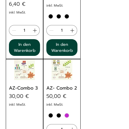
Preis
6,40 €
inkl. MwSt.
inkl. MwSt.
In den
In den
Warenkorb
Warenkorb
AZ-Combo 3
AZ- Combo 2
Preis
Preis
30,00 €
50,00 €
inkl. MwSt.
inkl. MwSt.