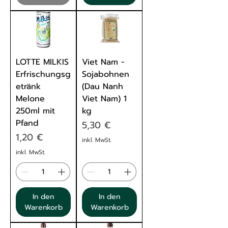
LOTTE MILKIS
Viet Nam -
Erfrischungsg
Sojabohnen
etränk
(Dau Nanh
Melone
Viet Nam) 1
250ml mit
kg
Pfand
Preis
5,30 €
Preis
1,20 €
inkl. MwSt.
inkl. MwSt.
In den
In den
Warenkorb
Warenkorb