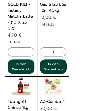
GOLD KILI -
Gạo ST25 Lúa
Instant
Tôm 4,5kg
Matcha Latte
Preis
12,00 €
- (10 X 25
inkl. MwSt.
GR)
Preis
4,70 €
inkl. MwSt.
In den
In den
Warenkorb
Warenkorb
Tương ớt
AZ-Combo 4
Chinsu 1kg
Preis
30,00 €