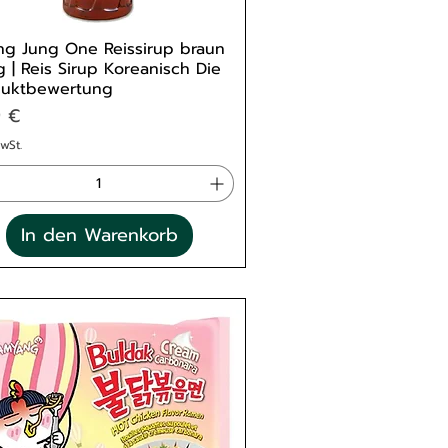
g Jung One Reissirup braun
 | Reis Sirup Koreanisch Die
duktbewertung
s
9 €
MwSt.
In den Warenkorb