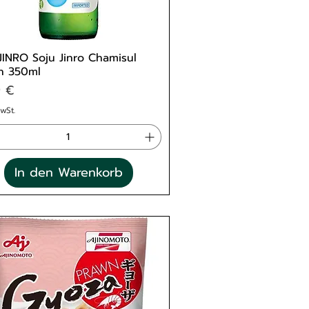
JINRO Soju Jinro Chamisul
h 350ml
s
9 €
MwSt.
In den Warenkorb