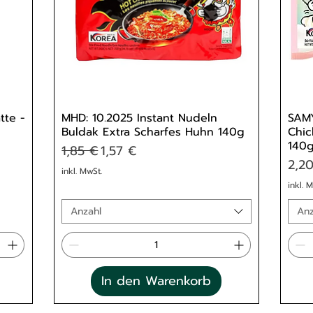
tte -
MHD: 10.2025 Instant Nudeln
SAMY
Buldak Extra Scharfes Huhn 140g
Chic
140
Standardpreis
Sale-Preis
1,85 €
1,57 €
Prei
2,2
inkl. MwSt.
inkl. 
Anzahl
Anz
In den Warenkorb