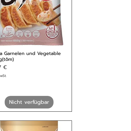
a Garnelen und Vegetable
g(tôm)
s
7 €
MwSt.
Nicht verfügbar