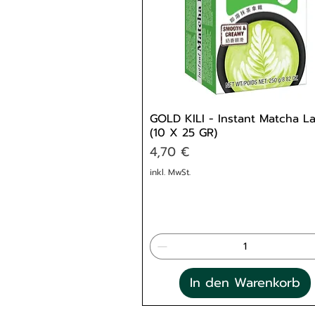
GOLD KILI - Instant Matcha La
(10 X 25 GR)
Preis
4,70 €
inkl. MwSt.
In den Warenkorb