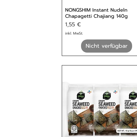
NONGSHIM Instant Nudeln
Chapagetti Chajiang 140g
Preis
1,55 €
inkl. MwSt.
Nicht verfügbar