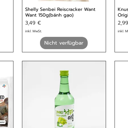
Shelly Senbei Reiscracker Want
Knus
Want 150g(bánh gạo)
Orig
Preis
Prei
3,49 €
2,9
inkl. MwSt.
inkl. 
Nicht verfügbar