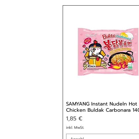
SAMYANG Instant Nudeln Hot
Chicken Buldak Carbonara 14
Preis
1,85 €
inkl. MwSt.