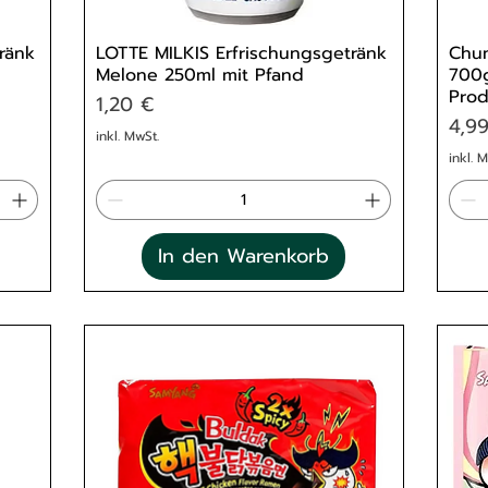
ränk
LOTTE MILKIS Erfrischungsgetränk
Chun
Melone 250ml mit Pfand
700g
Pro
Preis
1,20 €
Prei
4,9
inkl. MwSt.
inkl. 
In den Warenkorb