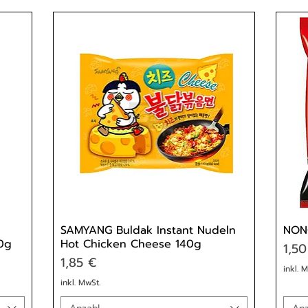
SAMYANG Buldak Instant Nudeln
NON
0g
Hot Chicken Cheese 140g
Prei
1,50
Preis
1,85 €
inkl. 
inkl. MwSt.