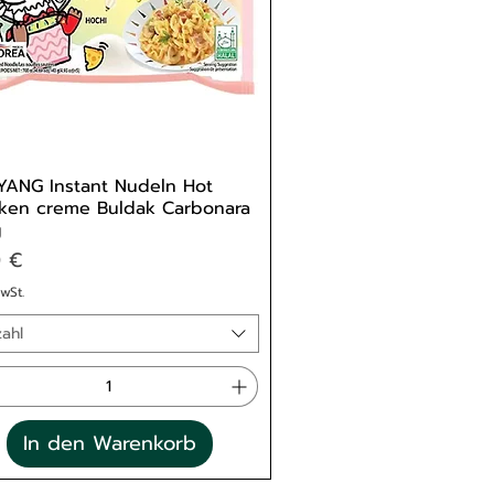
ANG Instant Nudeln Hot
ken creme Buldak Carbonara
g
s
0 €
MwSt.
ahl
In den Warenkorb