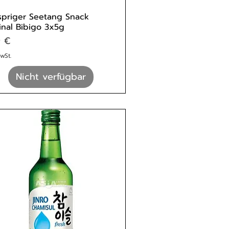
priger Seetang Snack
inal Bibigo 3x5g
s
9 €
MwSt.
Nicht verfügbar