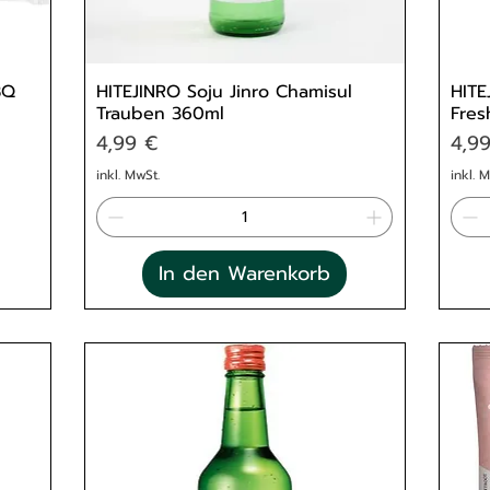
BQ
HITEJINRO Soju Jinro Chamisul
HITE
Trauben 360ml
Fres
Preis
Prei
4,99 €
4,9
inkl. MwSt.
inkl. 
In den Warenkorb