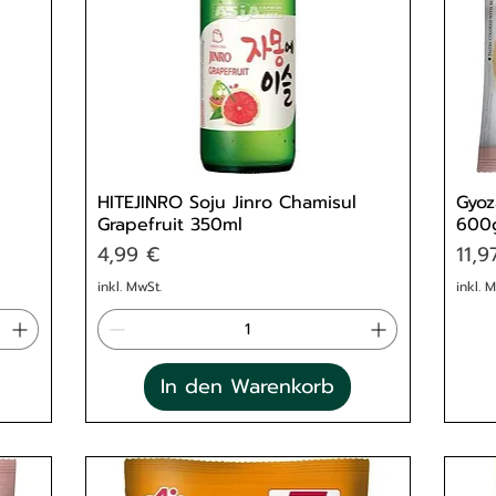
HITEJINRO Soju Jinro Chamisul
Gyoz
Grapefruit 350ml
600
Preis
Prei
4,99 €
11,9
inkl. MwSt.
inkl. 
In den Warenkorb