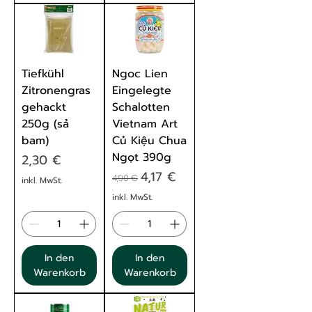
Tiefkühl
Ngoc Lien
Zitronengras
Eingelegte
gehackt
Schalotten
250g (sả
Vietnam Art
bam)
Củ Kiệu Chua
Ngọt 390g
Preis
2,30 €
Standardpreis
Sale-Preis
4,17 €
4,90 €
inkl. MwSt.
inkl. MwSt.
In den
In den
Warenkorb
Warenkorb