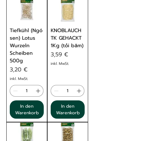
Tiefkühl (Ngó
KNOBLAUCH
sen) Lotus
TK GEHACKT
Wurzeln
1Kg (tỏi băm)
Scheiben
Preis
3,59 €
500g
inkl. MwSt.
Preis
3,20 €
inkl. MwSt.
In den
In den
Warenkorb
Warenkorb