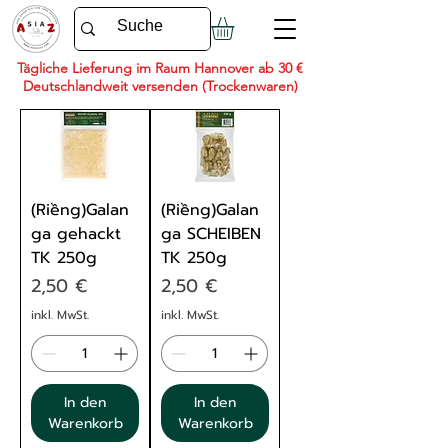
Tägliche Lieferung im Raum Hannover ab 30 €
Deutschlandweit versenden (Trockenwaren)
(Riềng)Galan
(Riềng)Galan
ga gehackt
ga SCHEIBEN
TK 250g
TK 250g
Preis
Preis
2,50 €
2,50 €
inkl. MwSt.
inkl. MwSt.
In den
In den
Warenkorb
Warenkorb