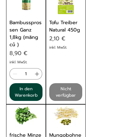
Bambusspros
Tofu Treiber
sen Ganz
Natural 450g
1,8kg (măng
Preis
2,10 €
củ )
inkl. MwSt.
Preis
8,90 €
inkl. MwSt.
In den
Nicht
Warenkorb
verfügbar
frische Minze
Mungobohne