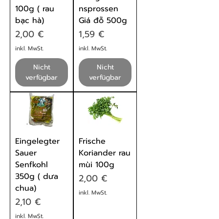
100g ( rau
nsprossen
bạc hà)
Giá đỗ 500g
Preis
Preis
2,00 €
1,59 €
inkl. MwSt.
inkl. MwSt.
Nicht
Nicht
verfügbar
verfügbar
Eingelegter
Frische
Sauer
Koriander rau
Senfkohl
mùi 100g
350g ( dưa
Preis
2,00 €
chua)
inkl. MwSt.
Preis
2,10 €
inkl. MwSt.