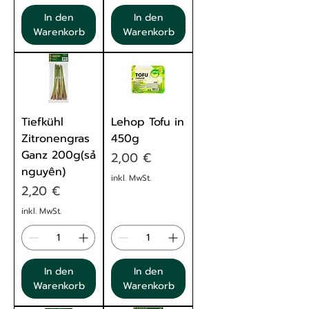
In den
In den
Warenkorb
Warenkorb
Tiefkühl
Lehop Tofu in
Zitronengras
450g
Ganz 200g(sả
Preis
2,00 €
nguyên)
inkl. MwSt.
Preis
2,20 €
inkl. MwSt.
In den
In den
Warenkorb
Warenkorb