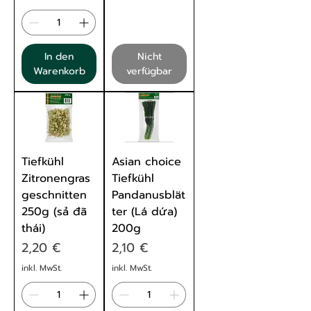
In den
Nicht
Warenkorb
verfügbar
Tiefkühl
Asian choice
Zitronengras
Tiefkühl
geschnitten
Pandanusblät
250g (sả đã
ter (Lá dứa)
thái)
200g
Preis
Preis
2,20 €
2,10 €
inkl. MwSt.
inkl. MwSt.