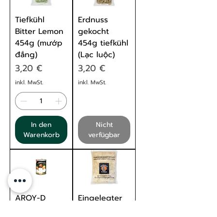
Tiefkühl
Erdnuss
Bitter Lemon
gekocht
454g (mướp
454g tiefkühl
đắng)
(Lạc luộc)
Preis
Preis
3,20 €
3,20 €
inkl. MwSt.
inkl. MwSt.
In den
Nicht
Warenkorb
verfügbar
AROY-D
Eingelegter
Longans in
Ingwer für