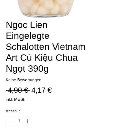
Ngoc Lien
Eingelegte
Schalotten Vietnam
Art Củ Kiệu Chua
Ngọt 390g
Keine Bewertungen
Standardpreis
Sale-
 4,90 € 
4,17 €
Preis
inkl. MwSt.
Anzahl
*