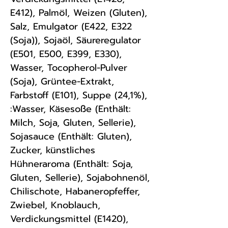
E412), Palmöl, Weizen (Gluten),
Salz, Emulgator (E422, E322
(Soja)), Sojaöl, Säureregulator
(E501, E500, E399, E330),
Wasser, Tocopherol-Pulver
(Soja), Grüntee-Extrakt,
Farbstoff (E101), Suppe (24,1%),
:Wasser, Käsesoße (Enthält:
Milch, Soja, Gluten, Sellerie),
Sojasauce (Enthält: Gluten),
Zucker, künstliches
Hühneraroma (Enthält: Soja,
Gluten, Sellerie), Sojabohnenöl,
Chilischote, Habaneropfeffer,
Zwiebel, Knoblauch,
Verdickungsmittel (E1420),