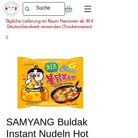
Tägliche Lieferung im Raum Hannover ab 30 €
Deutschlandweit versenden (Trockenwaren)
SAMYANG Buldak
Instant Nudeln Hot