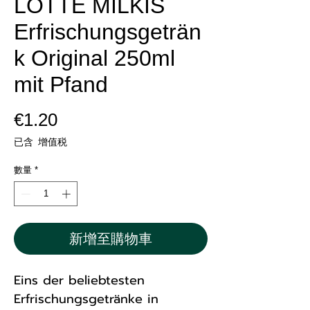
LOTTE MILKIS
Erfrischungsgeträn
k Original 250ml
mit Pfand
價
€1.20
格
已含 增值税
數量
*
新增至購物車
Eins der beliebtesten
Erfrischungsgetränke in