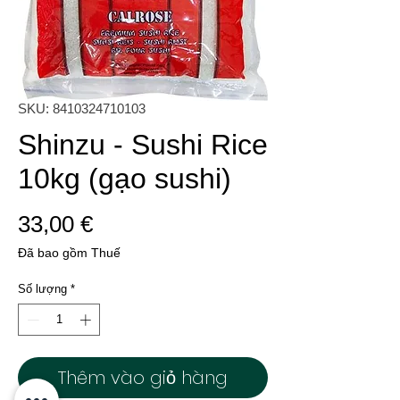
SKU: 8410324710103
Shinzu - Sushi Rice
10kg (gạo sushi)
Giá
33,00 €
Đã bao gồm Thuế
Số lượng
*
Thêm vào giỏ hàng