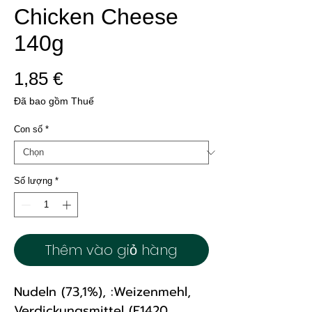
Chicken Cheese
140g
Giá
1,85 €
Đã bao gồm Thuế
Con số
*
Số lượng
*
Thêm vào giỏ hàng
Nudeln (73,1%), :Weizenmehl,
Verdickungsmittel (E1420,