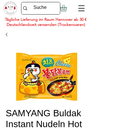
Tägliche Lieferung im Raum Hannover ab 30 €
Deutschlandweit versenden (Trockenwaren)
SAMYANG Buldak
Instant Nudeln Hot