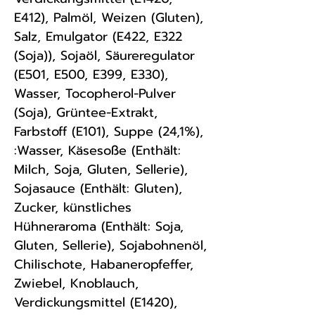
E412), Palmöl, Weizen (Gluten),
Salz, Emulgator (E422, E322
(Soja)), Sojaöl, Säureregulator
(E501, E500, E399, E330),
Wasser, Tocopherol-Pulver
(Soja), Grüntee-Extrakt,
Farbstoff (E101), Suppe (24,1%),
:Wasser, Käsesoße (Enthält:
Milch, Soja, Gluten, Sellerie),
Sojasauce (Enthält: Gluten),
Zucker, künstliches
Hühneraroma (Enthält: Soja,
Gluten, Sellerie), Sojabohnenöl,
Chilischote, Habaneropfeffer,
Zwiebel, Knoblauch,
Verdickungsmittel (E1420),