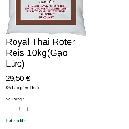
Royal Thai Roter
Reis 10kg(Gạo
Lức)
Giá
29,50 €
Đã bao gồm Thuế
Số lượng
*
Hết tồn kho