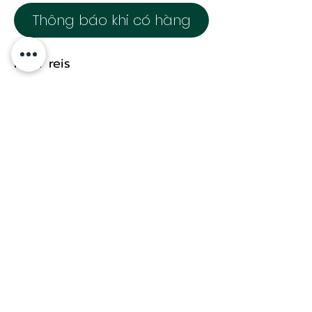
Thông báo khi có hàng
roter reis
Durchschnittliche
Nährwertangaben pro 100g
t 3,4g
Kohlenhydrate 71g
-davon Zucker 1,0g
Eweiß 9,0g
Salz 0g
Allerbroken 2 30419 Hannover
asiaz123.info@gmail.com