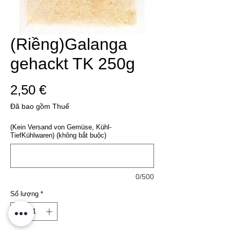
(Riềng)Galanga
gehackt TK 250g
Giá
2,50 €
Đã bao gồm Thuế
(Kein Versand von Gemüse, Kühl-
TiefKühlwaren) (không bắt buộc)
0/500
Số lượng
*