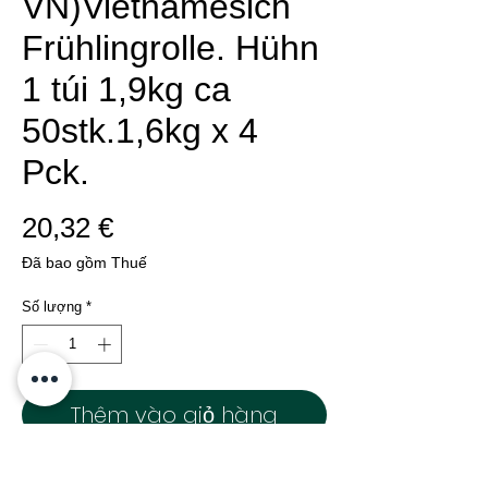
VN)Vietnamesich
Frühlingrolle. Hühn
1 túi 1,9kg ca
50stk.1,6kg x 4
Pck.
Giá
20,32 €
Đã bao gồm Thuế
Số lượng
*
Thêm vào giỏ hàng