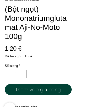
(Bột ngọt)
Mononatriumgluta
mat Aji-No-Moto
100g
Giá
1,20 €
Đã bao gồm Thuế
Số lượng
*
Thêm vào giỏ hàng