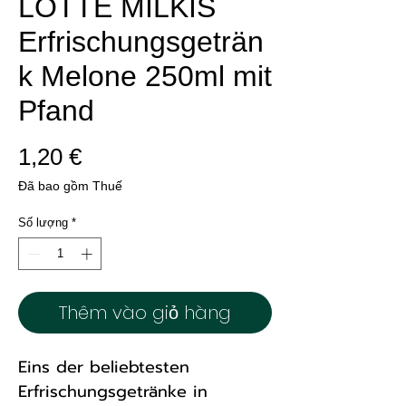
LOTTE MILKIS
Erfrischungsgeträn
k Melone 250ml mit
Pfand
Giá
1,20 €
Đã bao gồm Thuế
Số lượng
*
Thêm vào giỏ hàng
Eins der beliebtesten
Erfrischungsgetränke in