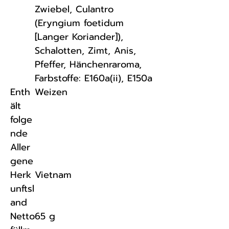
Zwiebel, Culantro
(Eryngium foetidum
[Langer Koriander]),
Schalotten, Zimt, Anis,
Pfeffer, Hänchenraroma,
Farbstoffe: E160a(ii), E150a
Enth
Weizen
ält
folge
nde
Aller
gene
Herk
Vietnam
unftsl
and
Netto
65 g