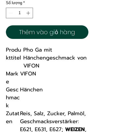
Số lượng
*
Thêm vào giỏ hàng
Produ
Pho Ga mit
kttitel
Hänchengeschmack von
VIFON
Mark
VIFON
e
Gesc
Hänchen
hmac
k
Zutat
Reis, Salz, Zucker, Palmöl,
en
Geschmacksverstärker:
E621, E631, E627;
WEIZEN
,