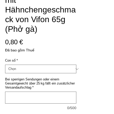
mit
Hähnchengeschma
ck von Vifon 65g
(Phở gà)
Giá
0,80 €
Đã bao gồm Thuế
Con số
*
Bei sperrigen Sendungen oder einem
Gesamtgewicht über 25 kg fällt ein zusätzlicher
Versandaufschlag
*
0/500