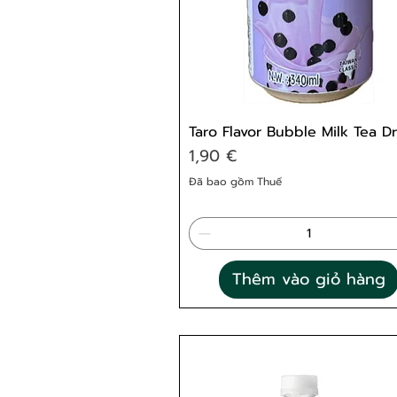
Taro Flavor Bubble Milk Tea Dr
Giá
1,90 €
Đã bao gồm Thuế
Thêm vào giỏ hàng