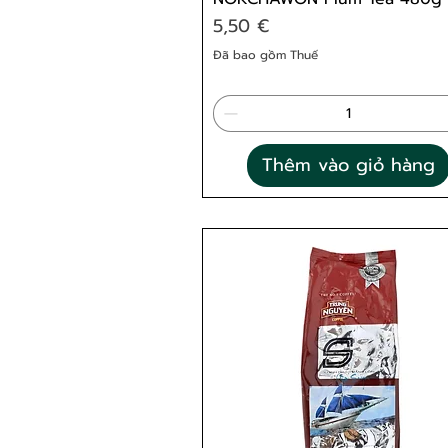
Giá
5,50 €
Đã bao gồm Thuế
Thêm vào giỏ hàng