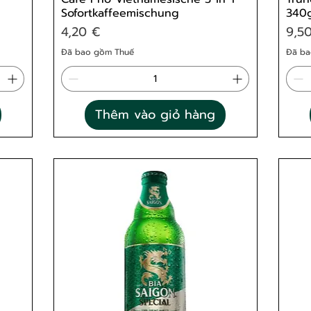
Sofortkaffeemischung
340
Giá
Giá
4,20 €
9,5
Đã bao gồm Thuế
Đã ba
Thêm vào giỏ hàng