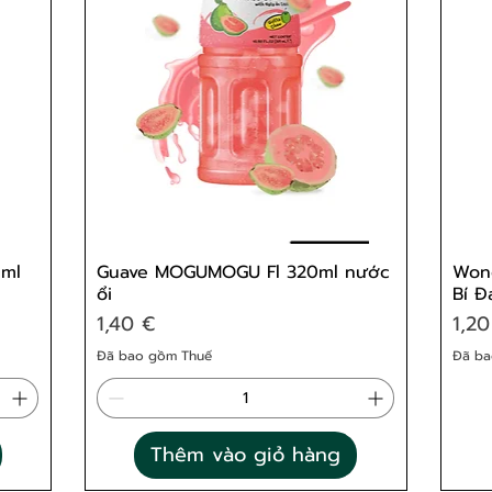
0ml
Guave MOGUMOGU Fl 320ml nước
Wond
ổi
Bí Đ
Giá
Giá
1,40 €
1,20
Đã bao gồm Thuế
Đã ba
Thêm vào giỏ hàng