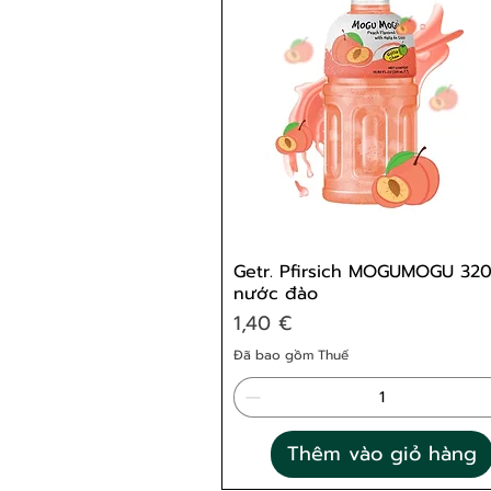
Getr. Pfirsich MOGUMOGU 32
nước đào
Giá
1,40 €
Đã bao gồm Thuế
Thêm vào giỏ hàng