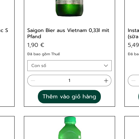
c S
Saigon Bier aus Vietnam 0,33l mit
Inst
Pfand
(sữa
Giá
Giá
1,90 €
5,4
Đã bao gồm Thuế
Đã ba
Con số
Thêm vào giỏ hàng