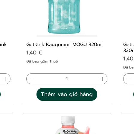
ink
Getränk Kaugummi MOGU 320ml
Getr
320
Giá
1,40 €
Giá
1,40
Đã bao gồm Thuế
Đã ba
Thêm vào giỏ hàng