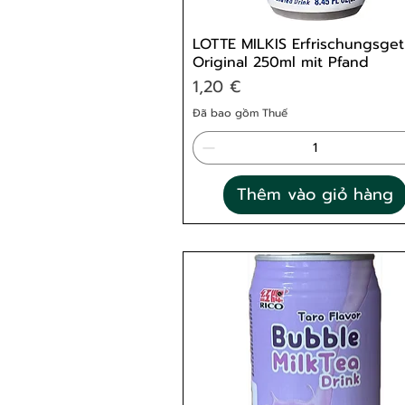
LOTTE MILKIS Erfrischungsget
Original 250ml mit Pfand
Giá
1,20 €
Đã bao gồm Thuế
Thêm vào giỏ hàng