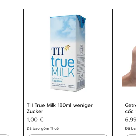
TH True Milk 180ml weniger
Getr
Zucker
cốc 
Giá
Giá
1,00 €
6,9
Đã bao gồm Thuế
Đã ba