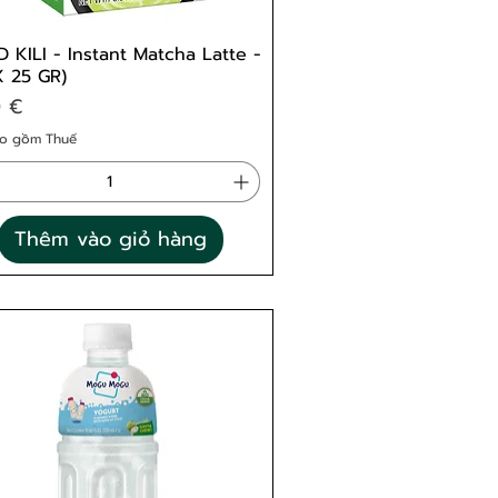
 KILI - Instant Matcha Latte -
X 25 GR)
0 €
o gồm Thuế
Thêm vào giỏ hàng