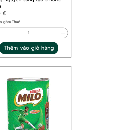
g
0 €
o gồm Thuế
Thêm vào giỏ hàng