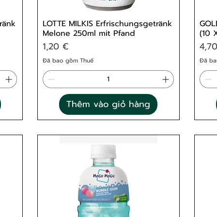
ränk
LOTTE MILKIS Erfrischungsgetränk
GOLD
Melone 250ml mit Pfand
(10 
Giá
Giá
1,20 €
4,7
Đã bao gồm Thuế
Đã ba
Thêm vào giỏ hàng