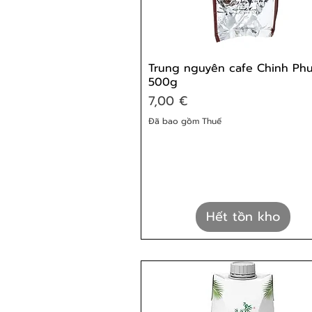
Trung nguyên cafe Chinh Phu
500g
Giá
7,00 €
Đã bao gồm Thuế
Hết tồn kho