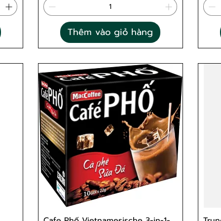
Thêm vào giỏ hàng
Cafe Phố Vietnamesische 3-in-1-
Trun