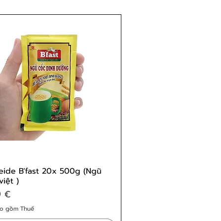
eide B'fast 20x 500g (Ngũ
việt )
9 €
o gồm Thuế