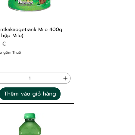
antkakaogetränk Milo 400g
 hộp Milo)
9 €
o gồm Thuế
Thêm vào giỏ hàng