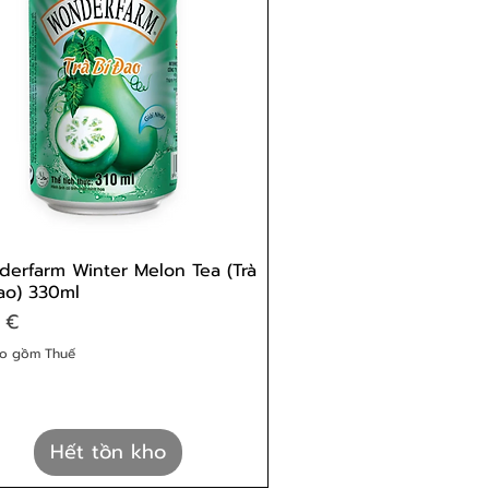
erfarm Winter Melon Tea (Trà
ao) 330ml
 €
o gồm Thuế
Hết tồn kho