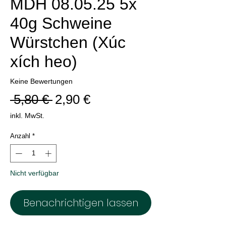
MDH 08.05.25 5x
40g Schweine
Würstchen (Xúc
xích heo)
Keine Bewertungen
Standardpreis
Sale-
 5,80 € 
2,90 €
Preis
inkl. MwSt.
Anzahl
*
Nicht verfügbar
Benachrichtigen lassen