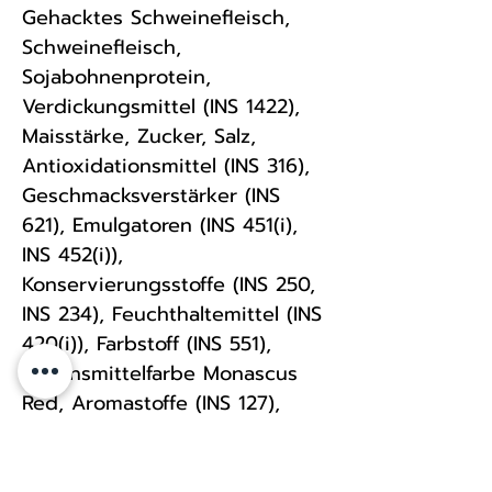
Gehacktes Schweinefleisch,
Schweinefleisch,
Sojabohnenprotein,
Verdickungsmittel (INS 1422),
Maisstärke, Zucker, Salz,
Antioxidationsmittel (INS 316),
Geschmacksverstärker (INS
621), Emulgatoren (INS 451(i),
INS 452(i)),
Konservierungsstoffe (INS 250,
INS 234), Feuchthaltemittel (INS
420(i)), Farbstoff (INS 551),
Lebensmittelfarbe Monascus
Red, Aromastoffe (INS 127),
Mischgewürze
(Knoblaucharoma,
Zwiebelaroma, Gewürze,