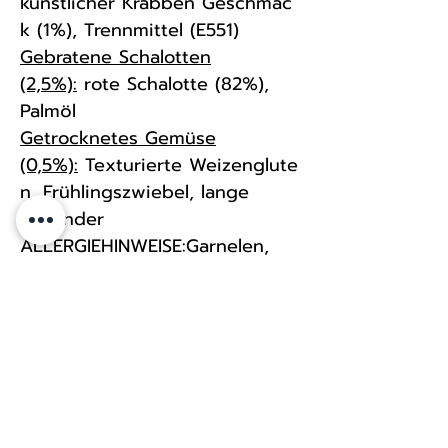
künstlicher Krabben Geschmac
k (1%), Trennmittel (E551)
Gebratene Schalotten
(2,5%):
rote Schalotte (82%),
Palmöl
Getrocknetes Gemüse
(0,5%):
Texturierte Weizenglute
n, Frühlingszwiebel, lange
Koriander
ALLERGIEHINWEISE:Garnelen,
Soja, Krabben, Weizengluten
NETTOINHALT: 80g
LAGERUNG: Kühl, trocken und
lichtgeschützt lagern.
MINDESTHALTBARKEITSDATUM:
Mindestens 3 Monate ab
Versand. In der Regel länger.