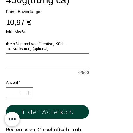
450g(trứng cá)
Keine Bewertungen
Preis
10,97 €
inkl. MwSt.
(Kein Versand von Gemüse, Kühl-
TiefKühlwaren) (optional)
0/500
Anzahl
*
In den Warenkorb
Rogen vom Capelinfisch, roh,