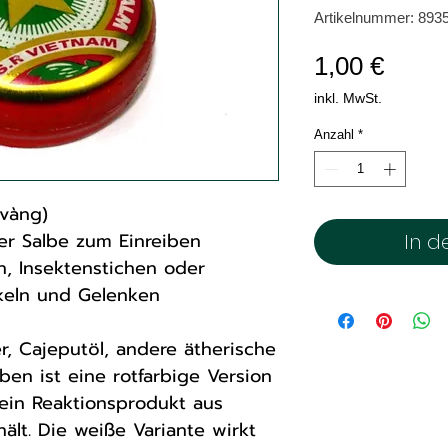
Artikelnummer: 893
Preis
1,00 €
inkl. MwSt.
Anzahl
*
 vàng)
r Salbe zum Einreiben
In d
n, Insektenstichen oder
eln und Gelenken
, Cajeputöl, andere ätherische
ben ist eine rotfarbige Version
h ein Reaktionsprodukt aus
ält. Die weiße Variante wirkt