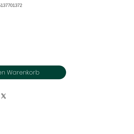
5137701372
en Warenkorb