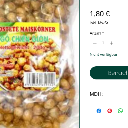
Preis
1,80 €
inkl. MwSt.
Anzahl
*
Nicht verfügbar
Benach
MDH:
25.9.25