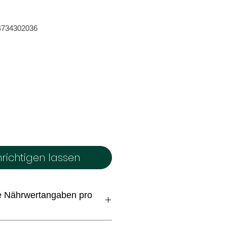
4734302036
richtigen lassen
he Nährwertangaben pro