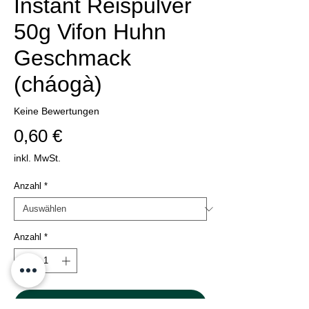
Instant Reispulver
50g Vifon Huhn
Geschmack
(cháogà)
Keine Bewertungen
Preis
0,60 €
inkl. MwSt.
Anzahl
*
Anzahl
*
In den Warenkorb