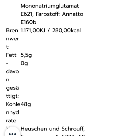
Mononatriumglutamat
E621, Farbstoff: Annatto
E160b
Bren
1.171,00KJ / 280,00kcal
nwer
t:
Fett:
5,5g
-
0g
davo
n
gesä
ttigt:
Kohle
48g
nhyd
rate:
Vera
Heuschen und Schrouff,