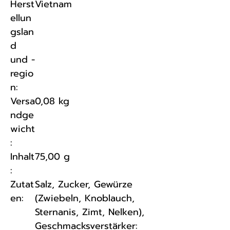
Herst
Vietnam
ellun
gslan
d
und -
regio
n:
Versa
0,08 kg
ndge
wicht
:
Inhalt
75,00 g
:
Zutat
Salz, Zucker, Gewürze
en:
(Zwiebeln, Knoblauch,
Sternanis, Zimt, Nelken),
Geschmacksverstärker: