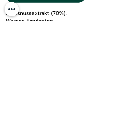
Kokosnussextrakt (70%),
Wasser, Emulgator:
Polyoxyethylensorbitanmonoste
arat (Polysorbat 60) (E435).
Allerbroken 2 30419 Hannover
asiaz123.info@gmail.com
Phone :
+4915227428672