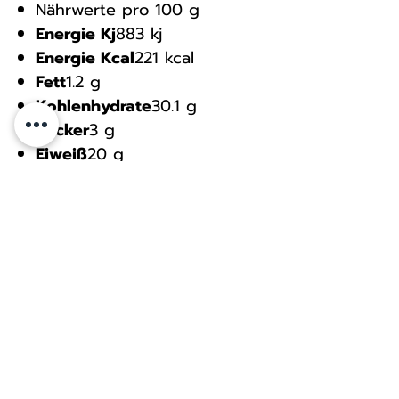
Nährwerte pro 100 g
Energie Kj
883 kj
Energie Kcal
221 kcal
Fett
1.2 g
Kohlenhydrate
30.1 g
Zucker
3 g
Eiweiß
20 g
Salz
0.028 g
MDH
05/08/25
Allerbroken 2 30419 Hannover