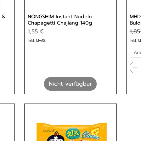
t &
NONGSHIM Instant Nudeln
MHD:
Chapagetti Chajiang 140g
Buld
Preis
Stan
1,55 €
1,85
inkl. MwSt.
inkl. 
Anz
Nicht verfügbar