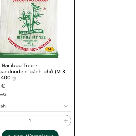
 Bamboo Tree -
bandnudeln bánh phở (M 3
 400 g
s
 €
MwSt.
ahl