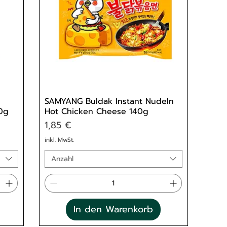
SAMYANG Buldak Instant Nudeln
0g
Hot Chicken Cheese 140g
Preis
1,85 €
inkl. MwSt.
Anzahl
In den Warenkorb