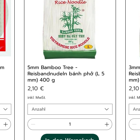
cm
5mm Bamboo Tree -
3mm
Reisbandnudeln bánh phở (L 5
Reis
mm) 400 g
mm)
Preis
Prei
2,10 €
2,10
inkl. MwSt.
inkl. 
Anzahl
Anz