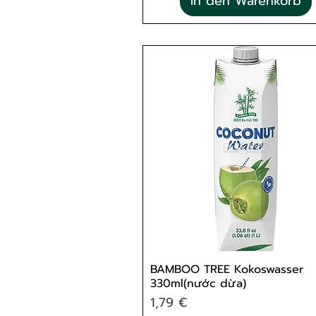
In den Warenkorb
BAMBOO TREE Kokoswasser
330ml(nước dừa)
Preis
1,79 €