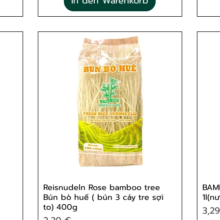
In den Warenkorb
Reisnudeln Rose bamboo tree
BAM
Bún bò huế ( bún 3 cáy tre sợi
1l(n
to) 400g
Prei
3,2
Preis