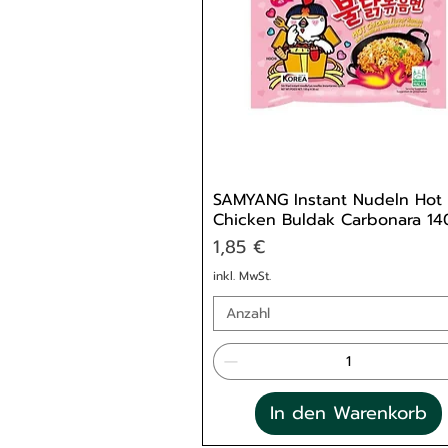
SAMYANG Instant Nudeln Hot
Chicken Buldak Carbonara 14
Preis
1,85 €
inkl. MwSt.
Anzahl
In den Warenkorb