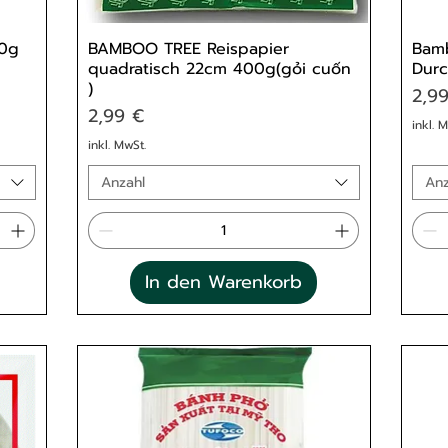
00g
BAMBOO TREE Reispapier
Bam
quadratisch 22cm 400g(gỏi cuốn
Durc
)
Prei
2,9
Preis
2,99 €
inkl. 
inkl. MwSt.
Anzahl
Anz
In den Warenkorb