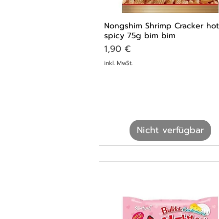
Nongshim Shrimp Cracker ho
spicy 75g bim bim
Preis
1,90 €
inkl. MwSt.
Nicht verfügbar