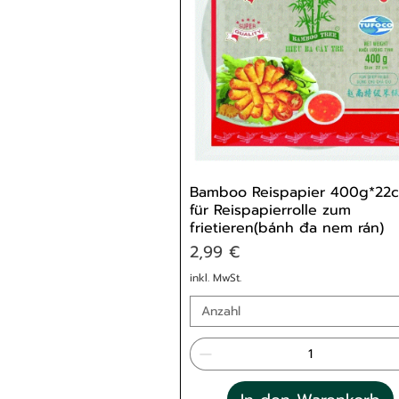
Bamboo Reispapier 400g*22
für Reispapierrolle zum
frietieren(bánh đa nem rán)
Preis
2,99 €
inkl. MwSt.
Anzahl