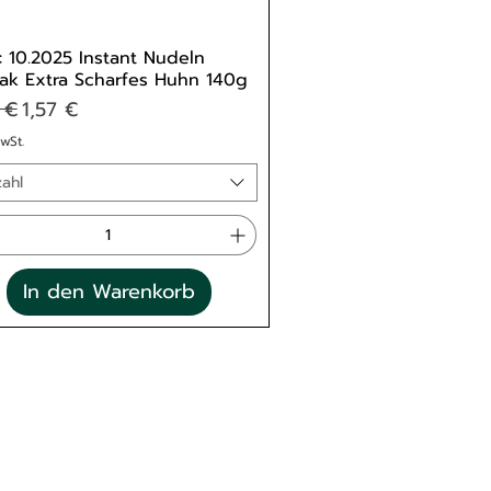
 10.2025 Instant Nudeln
ak Extra Scharfes Huhn 140g
dardpreis
Sale-Preis
 €
1,57 €
MwSt.
ahl
In den Warenkorb